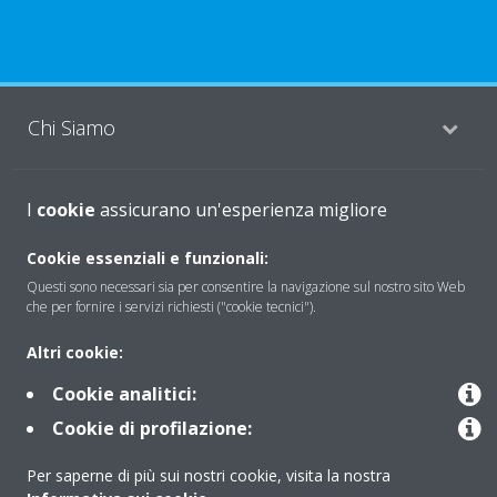
Chi Siamo
I
Soluzioni
cookie
assicurano un'esperienza migliore
Cookie essenziali e funzionali:
Questi sono necessari sia per consentire la navigazione sul nostro sito Web
Contattaci
che per fornire i servizi richiesti ("cookie tecnici").
Altri cookie:
Periodo di supporto definito
Cookie analitici:
Politica di segnalazione e divulgazione delle vulnerabilità del
Cookie di profilazione:
Gruppo Daikin Europe
Per saperne di più sui nostri cookie, visita la nostra