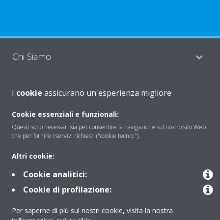
Chi Siamo
I
Soluzioni
cookie
assicurano un'esperienza migliore
Cookie essenziali e funzionali:
Questi sono necessari sia per consentire la navigazione sul nostro sito Web
Contattaci
che per fornire i servizi richiesti ("cookie tecnici").
Altri cookie:
Periodo di supporto definito
Cookie analitici:
Politica di segnalazione e divulgazione delle vulnerabilità del
Cookie di profilazione:
Gruppo Daikin Europe
Per saperne di più sui nostri cookie, visita la nostra