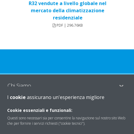
R32 vendute a livello globale nel
mercato della climatizzazione
residenziale
PDF | 296.76KB
Chi Siamo
I
cookie
assicurano un'esperienza migliore
Soluzioni
Cookie essenziali e funzionali:
Questi sono necessari sia per consentire la navigazione sul nostro sito Web
che per fornire i servizi richiesti ("cookie tecnici").
Contattaci