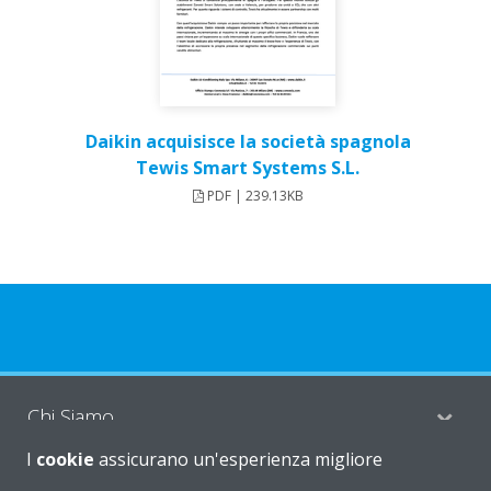
Daikin acquisisce la società spagnola
Tewis Smart Systems S.L.
PDF | 239.13KB
Chi Siamo
I
cookie
assicurano un'esperienza migliore