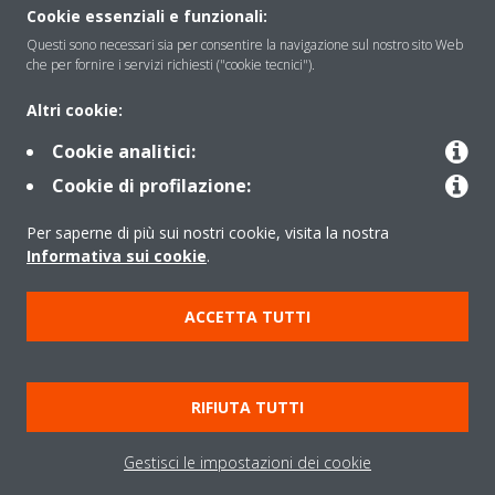
Soluzioni
Cookie essenziali e funzionali:
Questi sono necessari sia per consentire la navigazione sul nostro sito Web
che per fornire i servizi richiesti ("cookie tecnici").
Contattaci
Altri cookie:
Cookie analitici:
Periodo di supporto definito
Cookie di profilazione:
Politica di segnalazione e divulgazione delle vulnerabilità del
Per saperne di più sui nostri cookie, visita la nostra
Gruppo Daikin Europe
Informativa sui cookie
.
Copyright © Daikin
ACCETTA TUTTI
Cookies Policy
Policy sulla protezione dei dati
Termini di Garanzia
Regolamenti
Informativa Legale
RIFIUTA TUTTI
Cerca Prodotto
Data Act
Gestisci le impostazioni dei cookie