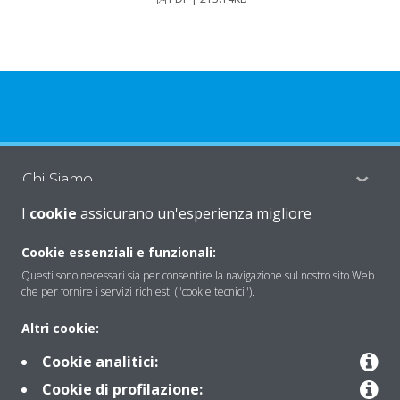
Chi Siamo
I
cookie
assicurano un'esperienza migliore
Soluzioni
Cookie essenziali e funzionali:
Questi sono necessari sia per consentire la navigazione sul nostro sito Web
che per fornire i servizi richiesti ("cookie tecnici").
Contattaci
Altri cookie:
Cookie analitici:
Periodo di supporto definito
Cookie di profilazione: