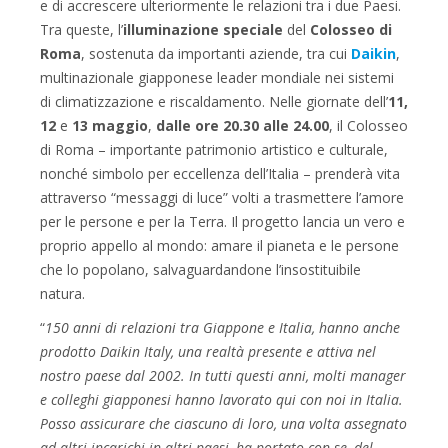
e di accrescere ulteriormente le relazioni tra i due Paesi.
Tra queste, l’
illuminazione speciale
del
Colosseo di
Roma
, sostenuta da importanti aziende, tra cui
Daikin
,
multinazionale giapponese leader mondiale nei sistemi
di climatizzazione e riscaldamento. Nelle giornate dell’
11,
12
e
13 maggio
,
dalle ore 20.30 alle 24.00
, il Colosseo
di Roma – importante patrimonio artistico e culturale,
nonché simbolo per eccellenza dell’Italia – prenderà vita
attraverso “messaggi di luce” volti a trasmettere l’amore
per le persone e per la Terra. Il progetto lancia un vero e
proprio appello al mondo: amare il pianeta e le persone
che lo popolano, salvaguardandone l’insostituibile
natura.
“
150 anni di relazioni tra Giappone e Italia, hanno anche
prodotto Daikin Italy, una realtà presente e attiva nel
nostro paese dal 2002. In tutti questi anni, molti manager
e colleghi giapponesi hanno lavorato qui con noi in Italia.
Posso assicurare che ciascuno di loro, una volta assegnato
ad altri incarichi in altri paesi, ha portato con se, del