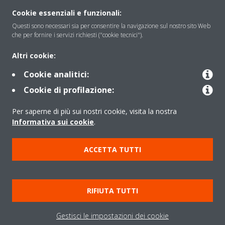
Soluzioni
Cookie essenziali e funzionali:
Questi sono necessari sia per consentire la navigazione sul nostro sito Web
che per fornire i servizi richiesti ("cookie tecnici").
Contattaci
Altri cookie:
Cookie analitici:
Periodo di supporto definito
Cookie di profilazione:
Politica di segnalazione e divulgazione delle vulnerabilità del
Per saperne di più sui nostri cookie, visita la nostra
Gruppo Daikin Europe
Informativa sui cookie
.
Copyright © Daikin
ACCETTA TUTTI
Cookies Policy
Policy sulla protezione dei dati
Termini di Garanzia
Regolamenti
Informativa Legale
RIFIUTA TUTTI
Cerca Prodotto
Data Act
Gestisci le impostazioni dei cookie