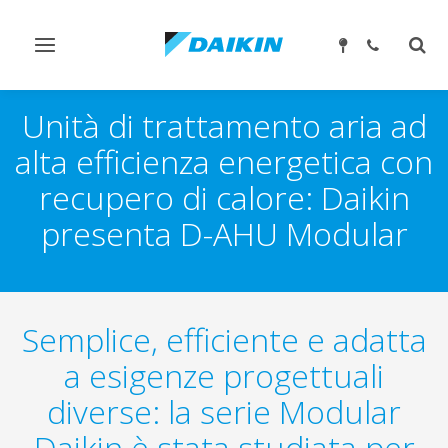
Attiva/disattiva
Attiv
navigazione
ricer
Unità di trattamento aria ad
alta efficienza energetica con
recupero di calore: Daikin
presenta D-AHU Modular
Semplice, efficiente e adatta
a esigenze progettuali
diverse: la serie Modular
Daikin è stata studiata per