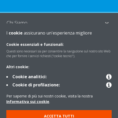
Chi Siamo
I
cookie
assicurano un'esperienza migliore
Soluzioni
Cookie essenziali e funzionali:
Questi sono necessari sia per consentire la navigazione sul nostro sito Web
che per fornire i servizi richiesti ("cookie tecnici").
Contattaci
Altri cookie:
Cookie analitici:
Periodo di supporto definito
Cookie di profilazione:
Politica di segnalazione e divulgazione delle vulnerabilità del
Per saperne di più sui nostri cookie, visita la nostra
Gruppo Daikin Europe
Informativa sui cookie
.
Copyright © Daikin
ACCETTA TUTTI