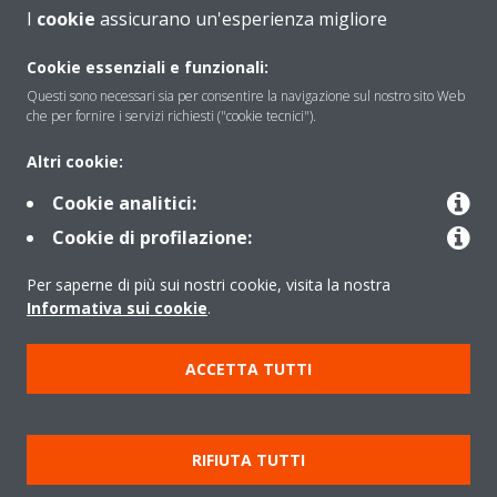
I
cookie
assicurano un'esperienza migliore
Soluzioni
Cookie essenziali e funzionali:
Questi sono necessari sia per consentire la navigazione sul nostro sito Web
che per fornire i servizi richiesti ("cookie tecnici").
Contattaci
Altri cookie:
Cookie analitici:
Periodo di supporto definito
Cookie di profilazione:
Politica di segnalazione e divulgazione delle vulnerabilità del
Per saperne di più sui nostri cookie, visita la nostra
Gruppo Daikin Europe
Informativa sui cookie
.
Copyright © Daikin
ACCETTA TUTTI
Cookies Policy
Policy sulla protezione dei dati
Termini di Garanzia
Regolamenti
Informativa Legale
RIFIUTA TUTTI
Cerca Prodotto
Data Act