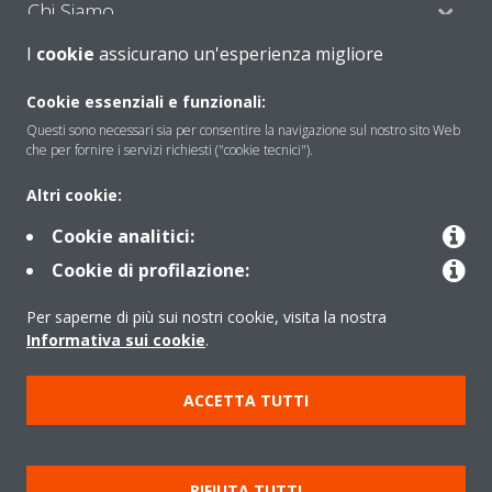
Chi Siamo
I
cookie
assicurano un'esperienza migliore
Soluzioni
Cookie essenziali e funzionali:
Questi sono necessari sia per consentire la navigazione sul nostro sito Web
che per fornire i servizi richiesti ("cookie tecnici").
Contattaci
Altri cookie:
Cookie analitici:
Periodo di supporto definito
Cookie di profilazione:
Politica di segnalazione e divulgazione delle vulnerabilità del
Per saperne di più sui nostri cookie, visita la nostra
Gruppo Daikin Europe
Informativa sui cookie
.
Copyright © Daikin
ACCETTA TUTTI
Cookies Policy
Policy sulla protezione dei dati
Termini di Garanzia
Regolamenti
Informativa Legale
RIFIUTA TUTTI