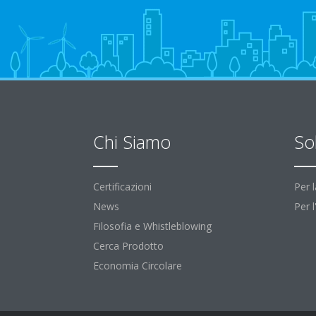
Chi Siamo
So
Certificazioni
Per 
News
Per 
Filosofia e Whistleblowing
Cerca Prodotto
Economia Circolare