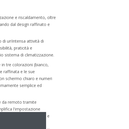
zzazione e riscaldamento, oltre
ando dal design raffinato e
 di un’intensa attività di
bilità, praticità e
io sistema di climatizzazione.
in tre colorazioni (bianco,
 raffinata e le sue
con schermo chiaro e numeri
stremamente semplice ed
te da remoto tramite
mplifica l'impostazione
 limitazione del setpoint e
d'utilizzo e può essere