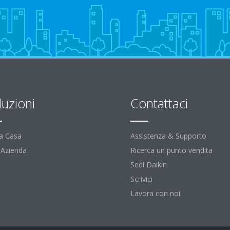
luzioni
Contattaci
la Casa
Assistenza & Supporto
l'Azienda
Ricerca un punto vendita
Sedi Daikin
Scrivici
Lavora con noi