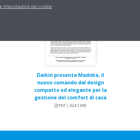
le impostazioni dei cookie
Daikin presenta Madoka, il
nuovo comando dal design
compatto ed elegante per la
gestione del comfort di casa
PDF | 624.12KB