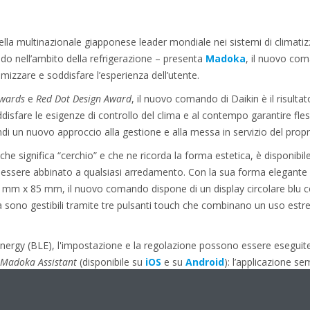
 della multinazionale giapponese leader mondiale nei sistemi di climati
eddo nell’ambito della refrigerazione – presenta
Madoka
, il nuovo com
mizzare e soddisfare l’esperienza dell’utente.
Awards
e
Red Dot Design Award
, il nuovo comando di Daikin è il risultato
disfare le esigenze di controllo del clima e al contempo garantire flessi
ndi un nuovo approccio alla gestione e alla messa in servizio del propr
 significa “cerchio” e che ne ricorda la forma estetica, è disponibile 
 essere abbinato a qualsiasi arredamento. Con la sua forma elegante e
 mm x 85 mm, il nuovo comando dispone di un display circolare blu 
lità sono gestibili tramite tre pulsanti touch che combinano un uso e
Energy (BLE), l'impostazione e la regolazione possono essere esegui
Madoka Assistant
(disponibile su
iOS
e su
Android
): l’applicazione se
tendo l'accesso a diverse funzioni quali la programmazione oraria, la
 risparmio energetico. Ogni funzione garantisce la massima flessibilità 