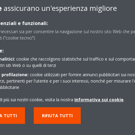
erse esigenze e preferenze. Madoka è collegabile a tutti i sistemi Sky 
e
assicurano un'esperienza migliore
i, Madoka semplifica la programmazione e consente agli utenti di acced
ratura, modalità d’uso, velocità del ventilatore, alette e filtro. È in
enziali e funzionali:
omodamente dal proprio divano, dal momento che il controllo dallo s
ecessari sia per consentire la navigazione sul nostro sito Web che per
ti ("cookie tecnici").
e:
alitici:
cookie che raccolgono statistiche sul traffico e sul comport
tri siti Web o su quelli di terzi
 profilazione:
cookie utilizzati per fornire annunci pubblicitari sui nos
erzi, pertinenti per l'utente e per i suoi interessi, nonché per misurare l'
arica il Comunicato Sta
blicitarie
i più sui nostri cookie, visita la nostra
Informativa sui cookie
.
A TUTTI
RIFIUTA TUTTI