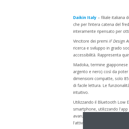
Daikin Italy
– filiale italiana
che per l’intera catena del fr
interamente ripensato per otti
Vincitore dei premi
iF Design 
ricerca e sviluppo in grado sod
accessibilità. Rappresenta qui
Madoka, termine giapponese che
argento e nero) così da poter
dimensioni compatte, solo 85
di facile lettura. Le funziona
intuitivo.
Utilizzando il Bluetooth Low 
smartphone, utilizzando l'app
avanzata dei parametri, consen
l'attivazione delle funzioni di