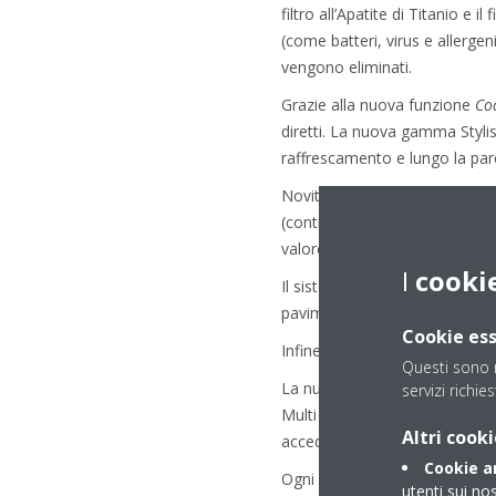
filtro all’Apatite di Titanio e i
(come batteri, virus e allerge
vengono eliminati.
Grazie alla nuova funzione
Co
diretti. La nuova gamma Stylish
raffrescamento e lungo la par
Novità della nuova gamma di Da
(controllabile fino a 0,5°C) si
valore rilevato nell’ambiente.
I
cooki
Il sistema
Grid Air Sensor
ottim
pavimento che delle pareti per i
Cookie ess
Infine, la gamma Stylish si co
Questi sono n
La nuova gamma Stylish è dispo
servizi richies
Multi è inoltre disponibile la 
Altri cooki
accedere ai piani di incentiv
Cookie an
Ogni unità dispone di un adat
utenti sui nos