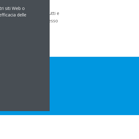
ller
.
tri siti Web o
naio a Torino, mentre tutti e
efficacia delle
al 13 al 16 marzo 2018 presso
mpa