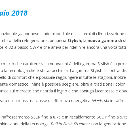
aio 2018
ltinazionale giapponese leader mondiale nei sistemi di climatizzazione 
’ambito della refrigerazione, annuncia
Stylish
, la
nuova gamma di cli
ante R-32 a basso GWP e che arriva per ridefinire ancora una volta tutti
 cm, ciò che caratterizza la nuova unità della gamma Stylish è la profo
ra la tecnologia che è stata racchiusa. La gamma Stylish si contraddis
vello di comfort che è possibile raggiungere in tutte le stagioni. Inoltre
nte domestico; infine è possibile scegliere, oltre ai tradizionali color
nica sul mercato che ricorda il legno e che coniuga lucentezza e opac
ta dalla massima classe di efficienza energetica A+++, sia in raffr
 raffrescamento SEER fino a 8.75 e in riscaldamento SCOP fino a 5.15,
combinazione della tecnologia
Daikin Flash Streamer
con la generazione di