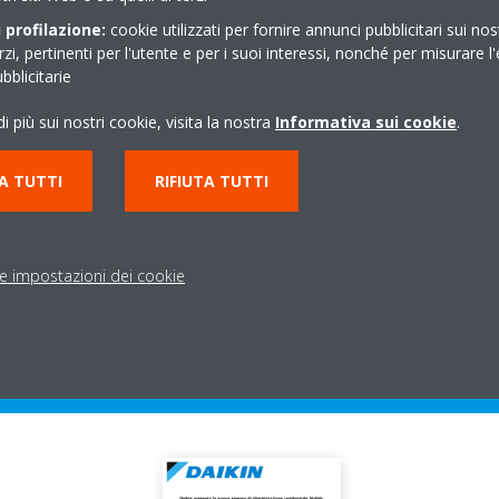
ggio dei consumi, direttamente dall’applicazione Daikin
Online Contro
 profilazione:
cookie utilizzati per fornire annunci pubblicitari sui nos
tata ufficialmente al mercato europeo professionale lo scorso 25 gen
erzi, pertinenti per l'utente e per i suoi interessi, nonché per misurare l'
 a MCE 2018 nello stand Daikin – padiglione 13 stand N17/19-R29 – d
blicitarie
i più sui nostri cookie, visita la nostra
Informativa sui cookie
.
A TUTTI
RIFIUTA TUTTI
le impostazioni dei cookie
arica il Comunicato Sta