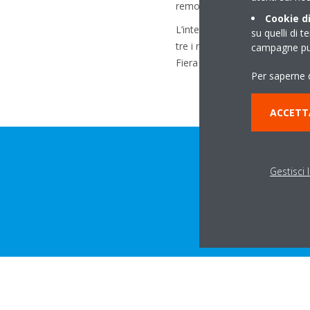
remoto, oltre che il monitora
Cookie di
L’intera gamma è stata presen
su quelli di t
tre i modelli saranno esposti
campagne pub
Fiera Milano Rho.
Per saperne d
ACCETT
Gestisci 
Sc