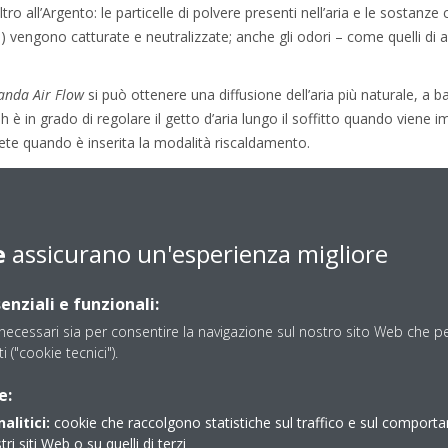
l filtro all’Argento: le particelle di polvere presenti nell’aria e le sosta
ni) vengono catturate e neutralizzate; anche gli odori – come quelli di
anda Air Flow
si può ottenere una diffusione dell’aria più naturale, a b
 è in grado di regolare il getto d’aria lungo il soffitto quando viene 
ete quando è inserita la modalità riscaldamento.
ikin è il sensore di umidità che consente di mantenere alto il livello
a in umidità, adattando il funzionamento del ventilatore e dello scambia
e
assicurano un'esperienza migliore
izza l’azione del climatizzatore rilevando la presenza di persone e la
ndirizzare al meglio il flusso d’aria.
enziali e funzionali:
ntraddistingue anche per essere silenziosa, grazie ai suoi 19 dBA.
ecessari sia per consentire la navigazione sul nostro sito Web che per
nibile sia nella versione Monosplit che Multi in cinque taglie (20, 25,
ti ("cookie tecnici").
nuova taglia da 15 perfetta per la camera da letto. Tutte le taglie hanno
e:
azione 65% e Conto Termico.
alitici:
cookie che raccolgono statistiche sul traffico e sul comport
tatore Wi-Fi integrato (SD Card) pronto all’uso che permette la prog
tri siti Web o su quelli di terzi