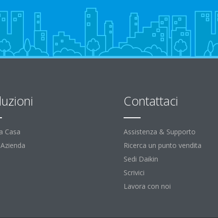
luzioni
Contattaci
la Casa
Assistenza & Supporto
l'Azienda
Ricerca un punto vendita
Sedi Daikin
Scrivici
Lavora con noi