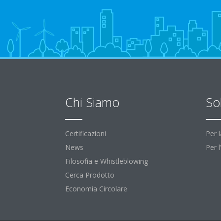
Chi Siamo
So
Certificazioni
Per 
News
Per 
Filosofia e Whistleblowing
Cerca Prodotto
Economia Circolare