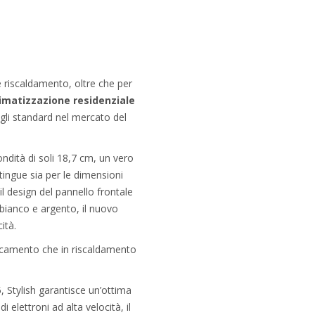
e riscaldamento, oltre che per
matizzazione residenziale
 gli standard nel mercato del
ndità di soli 18,7 cm, un vero
tingue sia per le dimensioni
 il design del pannello frontale
i bianco e argento, il nuovo
ità.
escamento che in riscaldamento
 Stylish garantisce un’ottima
 elettroni ad alta velocità, il