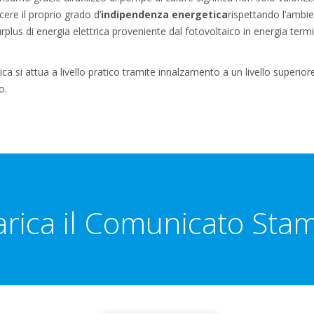
ere il proprio grado d’
indipendenza energetica
rispettando l’ambi
plus di energia elettrica proveniente dal fotovoltaico in energia term
ca si attua a livello pratico tramite innalzamento a un livello superio
o.
arica il Comunicato Sta