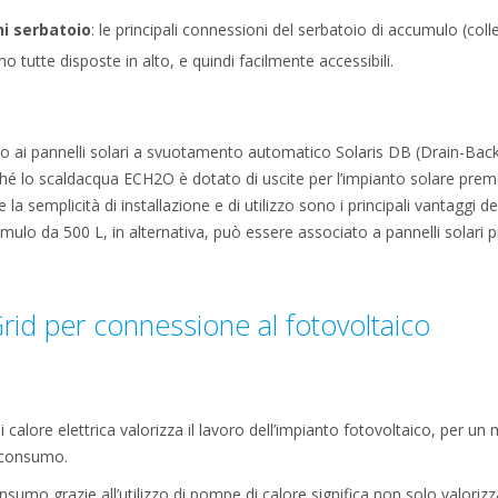
ni serbatoio
: le principali connessioni del serbatoio di accumulo (col
 tutte disposte in alto, e quindi facilmente accessibili.
lo ai pannelli solari a svuotamento automatico Solaris DB (Drain-Back) 
é lo scaldacqua ECH2O è dotato di uscite per l’impianto solare premo
la semplicità di installazione e di utilizzo sono i principali vantaggi
ulo da 500 L, in alternativa, può essere associato a pannelli solari pr
id per connessione al fotovoltaico
calore elettrica valorizza il lavoro dell’impianto fotovoltaico, per un mi
oconsumo.
sumo grazie all’utilizzo di pompe di calore significa non solo valorizz