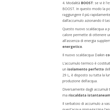
4. Modalità
BOOST
: se vi è l
BOOST. In questo modo la pom
raggiungere il più rapidamente
dall’accumulo azionando il t
Questo nuovo scaldacqua a p
calore permette di ottenere 
all'assenza di energia suppleme
energetico
.
Il nuovo scaldacqua Daikin
co
L’accumulo termico è costituito
un
isolamento perfetto
del
29 L, è disposto su tutta la l
produzione dell’acqua.
Diversamente dagli accumuli tra
ma
riscaldata istantaneam
Il serbatoio di accumulo a vas
quest’acqua immagazzina l'ener