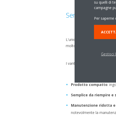
su quelli di t
campagne pub
Semplicità di ins
Per saperne d
ACCETT
L'unione della pompa di calor
molto più facile l'installazion
Gestisci 
I vantaggi dello scaldacqua E
Prodotto compatto
: ing
Semplice da riempire e 
Manutenzione ridotta e
notevolmente la manutenzi