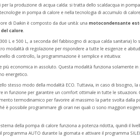
 per la produzione di acqua calda: si tratta dello scaldacqua in pompa
 tecnologie in pompa di calore e nella tecnologia di accumulo di calore
lore di Daikin è composto da due unità: una
motocondensante es
del calore
.
 300 L e 500 L, a seconda del fabbisogno di acqua calda sanitaria) lo
o modalità di regolazione per rispondere a tutte le esigenze e abitud
annello di controllo, la programmazione è semplice e intuitiva:
one più economica in assoluto. Questa modalità funziona solamente in
mo energetico.
ello stesso modo della modalità ECO. Tuttavia, in caso di bisogno, la r
re in funzione per garantire un comfort ottimale in tutte le situazioni
namento termodinamico per favorire al massimo la parte svolta dalla p
ché è possibile programmare gli orari nei quali ci sono maggiori esigen
à esterna della pompa di calore funziona a potenza ridotta, quindi il liv
re il programma AUTO durante la giornata e attivare il programma SILE