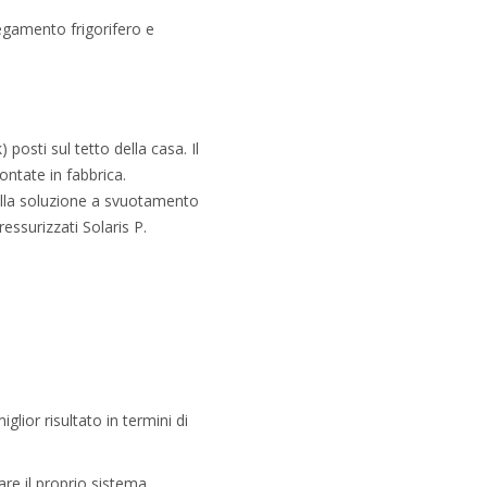
legamento frigorifero e
posti sul tetto della casa. Il
ntate in fabbrica.
 della soluzione a svuotamento
essurizzati Solaris P.
glior risultato in termini di
are il proprio sistema