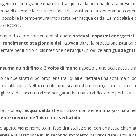
'esigenza di una grande quantità di acqua calda per una durata breve, è 
pa di calore e la resistenza elettrica ausiliaria funzioneranno con
 possibile la temperatura impostata per l'acqua calda. La modalità è 
asto BOOST.
ompa di calore consente di ottenere
notevoli risparmi energetici
:
un
rendimento stagionale del 123%
; inoltre, la produzione istanta
ntare per il ciclo di disinfezione dell'acqua, produce altri
guadagni i
nsuma quindi fino a 3 volte di meno
rispetto a uno scaldacqua trad
 da due strati di polipropilene tra i quali è iniettata una schiuma di p
lo scaldacqua. Nell’accumulo, uno scambiatore corrugato in acciaio in
unghezza dell'accumulatore per garantire una stratificazione perfetta e 
dizionali, l'
acqua calda
che si utilizza non viene immagazzinata ne
ente mentre defluisce nel serbatoio
.
o aperto viene riempito, in fase di installazione, con un’acqua chiama
gia e la restituisce in un secondo momento per riscaldare l'acqua cald