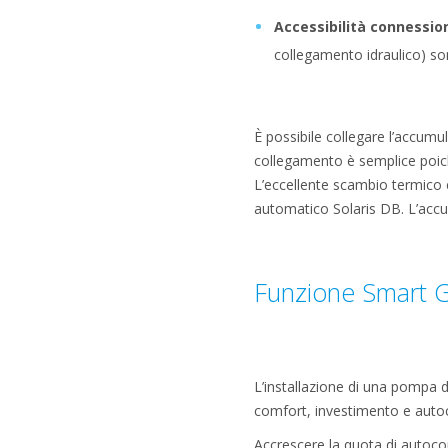
Accessibilità connessio
collegamento idraulico) sono
È possibile collegare l’accumu
collegamento è semplice poich
L’eccellente scambio termico e 
automatico Solaris DB. L’accum
Funzione Smart Gr
L’installazione di una pompa di 
comfort, investimento e aut
Accrescere la quota di autocon