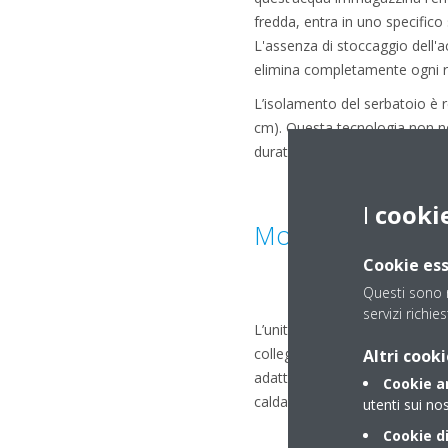
fredda, entra in uno specifico
L'assenza di stoccaggio dell'ac
elimina completamente ogni ris
L’isolamento del serbatoio è re
cm). Questa tecnologia non nec
durata e robustezza (resistenza
I
cooki
Modularità e flessi
Cookie ess
Questi sono n
servizi richies
L’unità da 500 L presenta grand
collegare un sistema solare in
Altri cooki
adatta sia a soluzioni residen
Cookie an
calda sanitaria.
utenti sui nos
Cookie di