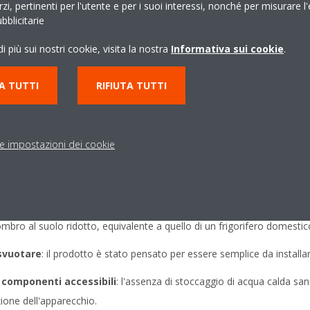
erzi, pertinenti per l'utente e per i suoi interessi, nonché per misurare l'
blicitarie
tallazione e manutenzione
i più sui nostri cookie, visita la nostra
Informativa sui cookie
.
A TUTTI
RIFIUTA TUTTI
e con il serbatoio di accumulo e l'assenza di apparecchiature come i
e di questo sistema. La compattezza consente inoltre l'installazione in s
le impostazioni dei cookie
CH2O Daikin:
ombro al suolo ridotto, equivalente a quello di un frigorifero domestic
svuotare
: il prodotto è stato pensato per essere semplice da install
 componenti accessibili
: l'assenza di stoccaggio di acqua calda sani
one dell'apparecchio.