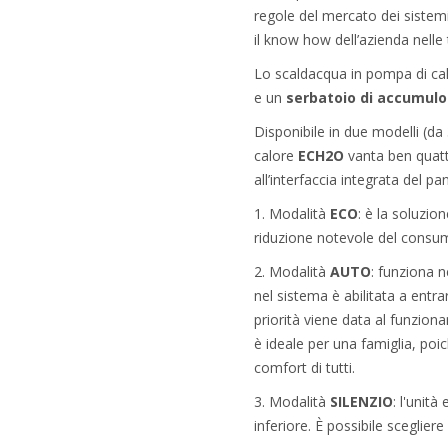
regole del mercato dei sistemi
il know how dell’azienda nelle
Lo scaldacqua in pompa di ca
e un
serbatoio di accumulo 
Disponibile in due modelli (da
calore
ECH2O
vanta ben quattr
all’interfaccia integrata del p
1. Modalità
ECO
: è la soluzi
riduzione notevole del consu
2. Modalità
AUTO
: funziona n
nel sistema è abilitata a entra
priorità viene data al funzio
è ideale per una famiglia, poi
comfort di tutti.
3. Modalità
SILENZIO
: l'unit
inferiore. È possibile sceglie