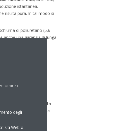
roduzione istantanea.
e risulta pura. In tal modo si
a schiuma di poliuretano (5,6
 è anche una garanzia di lunga
 fornire i
o, al quale è possibile
e modularità rendono l’unità
re grandi esigenze di acqua
amento degli
tri siti Web o