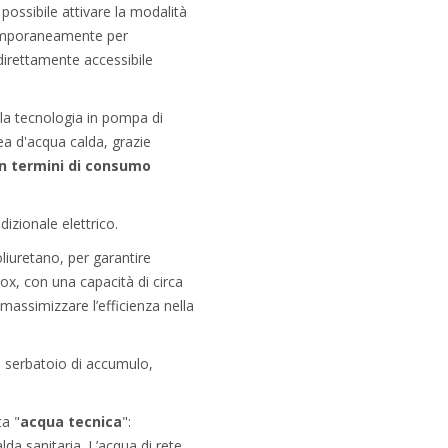
possibile attivare la modalità
temporaneamente per
direttamente accessibile
 la tecnologia in pompa di
nea d'acqua calda, grazie
n termini di consumo
izionale elettrico.
oliuretano, per garantire
ox, con una capacità di circa
massimizzare l’efficienza nella
l serbatoio di accumulo,
ta "
acqua tecnica
":
a sanitaria. L’acqua di rete,