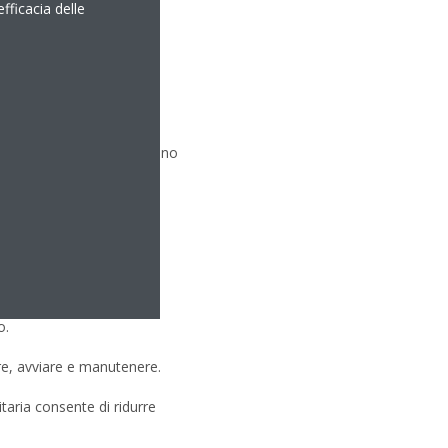
efficacia delle
l vaso di espansione rendono
pazi ridotti.
o.
are, avviare e manutenere.
taria consente di ridurre