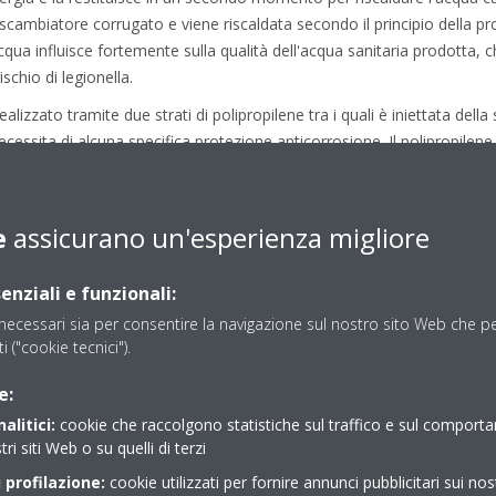
 scambiatore corrugato e viene riscaldata secondo il principio della p
qua influisce fortemente sulla qualità dell'acqua sanitaria prodotta, ch
chio di legionella.
alizzato tramite due strati di polipropilene tra i quali è iniettata dell
essita di alcuna specifica protezione anticorrosione. Il polipropilene
 agli urti).
e
assicurano un'esperienza migliore
bilità
enziali e funzionali:
ecessari sia per consentire la navigazione sul nostro sito Web che per
ti ("cookie tecnici").
e flessibilità grazie alla predisposizione di uno scambiatore aggiuntiv
 pressione o un generatore ausiliario anche preesistente. Flessibilità 
e:
ziali che commerciali: collegando in parallelo più unità posso soddisfa
alitici:
cookie che raccolgono statistiche sul traffico e sul comport
tri siti Web o su quelli di terzi
 profilazione:
cookie utilizzati per fornire annunci pubblicitari sui nos