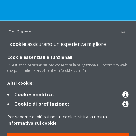
Chi Siamo
I
cookie
assicurano un'esperienza migliore
Soluzioni
Cookie essenziali e funzionali:
Questi sono necessari sia per consentire la navigazione sul nostro sito Web
che per fornire i servizi richiesti ("cookie tecnici").
Contattaci
Altri cookie:
Cookie analitici:
Periodo di supporto definito
Cookie di profilazione:
Politica di segnalazione e divulgazione delle vulnerabilità del
Per saperne di più sui nostri cookie, visita la nostra
Gruppo Daikin Europe
Informativa sui cookie
.