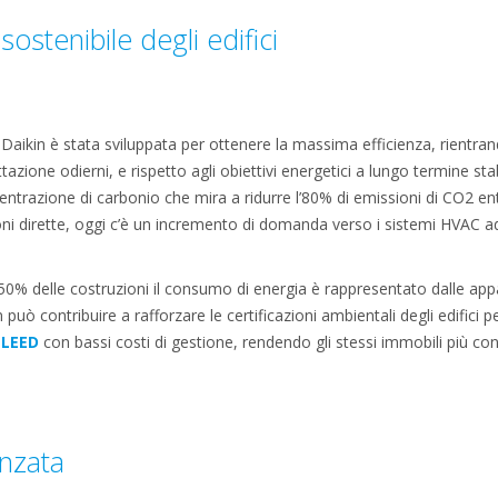
ostenibile degli edifici
i Daikin è stata sviluppata per ottenere la massima efficienza, rientr
azione odierni, e rispetto agli obiettivi energetici a lungo termine sta
centrazione di carbonio che mira a ridurre l’80% di emissioni di CO2 en
oni dirette, oggi c’è un incremento di domanda verso i sistemi HVAC ad 
50% delle costruzioni il consumo di energia è rappresentato dalle app
ò contribuire a rafforzare le certificazioni ambientali degli edifici p
o
LEED
con bassi costi di gestione, rendendo gli stessi immobili più con
anzata