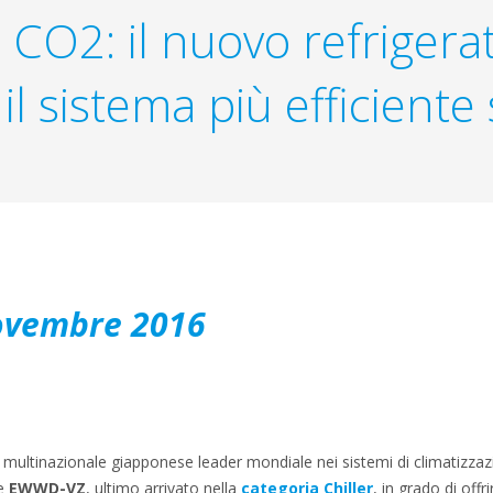
i CO2: il nuovo refrige
il sistema più efficient
ovembre 2016
lla multinazionale giapponese leader mondiale nei sistemi di climatizza
re
EWWD-VZ
, ultimo arrivato nella
categoria Chiller
, in grado di offr