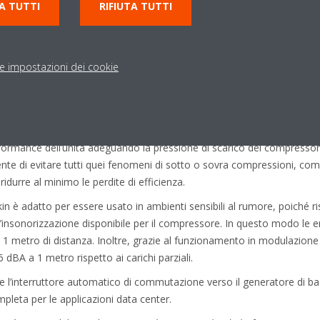
A TUTTI
RIFIUTA TUTTI
licazione
le impostazioni dei cookie
e più ampie funzioni di esercizio della sua gamma, offrendo non solo 
taria fino a 65°C. Il suo design unico incorpora la tecnologia Rapport
rformance dell’unità adeguando la pressione di scarico del compressor
e di evitare tutti quei fenomeni di sotto o sovra compressioni, com
ridurre al minimo le perdite di efficienza.
in è adatto per essere usato in ambienti sensibili al rumore, poiché 
 d’insonorizzazione disponibile per il compressore. In questo modo le
 1 metro di distanza. Inoltre, grazie al funzionamento in modulazione d
dBA a 1 metro rispetto ai carichi parziali.
 e l’interruttore automatico di commutazione verso il generatore di bac
pleta per le applicazioni data center.