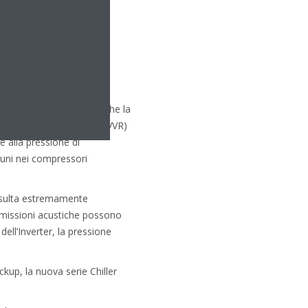
il raffrescamento, ma anche la
o Volumetrico Variabile (VVR)
e alla pressione di
uni nei compressori
risulta estremamente
 emissioni acustiche possono
ell’Inverter, la pressione
kup, la nuova serie Chiller