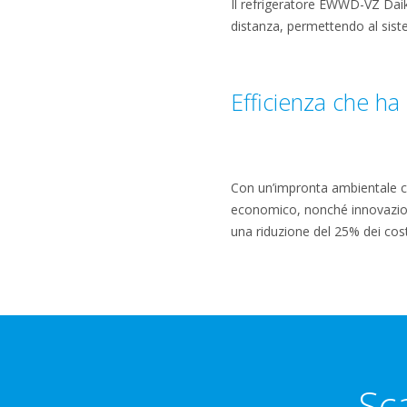
Il refrigeratore EWWD-VZ Dai
distanza, permettendo al siste
Efficienza che ha 
Con un’impronta ambientale ch
economico, nonché innovazione
una riduzione del 25% dei cost
Sc