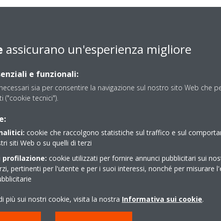
 Daikin è frutto di innovazione applicata alle tecnologie più avanzate
novite con
tecnologia Inverter
, abbinato a uno scambiatore di calore
e
assicurano un'esperienza migliore
 la cessione di calore rispetto ai modelli precedenti. La nuova serie
e da 450kW a 1.100kW e modelli più grandi a doppio compressore e d
enziali e funzionali:
 alle condizioni nominali Eurovent.
ecessari sia per consentire la navigazione sul nostro sito Web che per
ti ("cookie tecnici").
e:
o
alitici:
cookie che raccolgono statistiche sul traffico e sul comport
tri siti Web o su quelli di terzi
 profilazione:
cookie utilizzati per fornire annunci pubblicitari sui nos
erzi, pertinenti per l'utente e per i suoi interessi, nonché per misurare l'
eratore EWWD-VZ Daikin è stata ridotta al minimo grazie a un design
blicitarie
golo passaggio e un separatore d'olio integrato nel guscio del condensa
i più sui nostri cookie, visita la nostra
Informativa sui cookie
.
ile con quadro elettrico scomponibile opzionale: questo facilita la mo