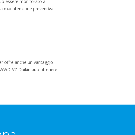
può essere monitorato a
e la manutenzione preventiva.
ler offre anche un vantaggio
e EWWD-VZ Daikin può ottenere
mpa