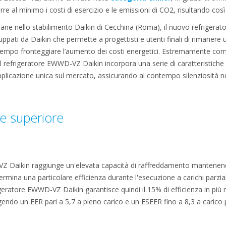
rre al minimo i costi di esercizio e le emissioni di CO2, risultando così 
iane nello stabilimento Daikin di Cecchina (Roma), il nuovo refrigera
iluppati da Daikin che permette a progettisti e utenti finali di rimanere 
tempo fronteggiare l’aumento dei costi energetici. Estremamente com
, il refrigeratore EWWD-VZ Daikin incorpora una serie di caratteristic
applicazione unica sul mercato, assicurando al contempo silenziosità nell
se superiore
Z Daikin raggiunge un'elevata capacità di raffreddamento mantenend
rmina una particolare efficienza durante l'esecuzione a carichi parziali
eratore EWWD-VZ Daikin garantisce quindi il 15% di efficienza in più ris
endo un EER pari a 5,7 a pieno carico e un ESEER fino a 8,3 a carico p