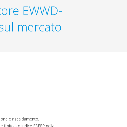
ratore EWWD-
e sul mercato
zione e riscaldamento,
ire il più alto indice ESEER nella