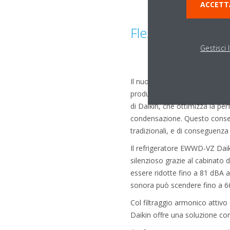
ACCETT
Flessibilità di app
Gestisci 
Il nuovo refrigeratore vanta l
produzione di acqua calda sani
di Daikin, che ottimizza la pe
condensazione. Questo consent
tradizionali, e di conseguenza 
Il refrigeratore EWWD-VZ Daik
silenzioso grazie al cabinato
essere ridotte fino a 81 dBA a
sonora può scendere fino a 66 
Col filtraggio armonico attivo
Daikin offre una soluzione com