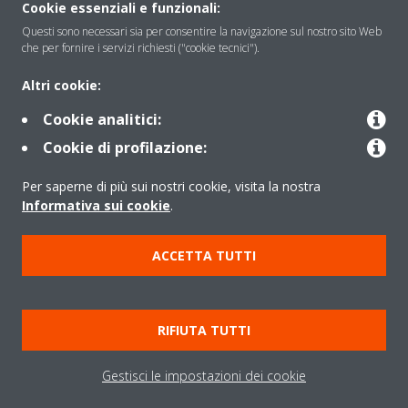
Soluzioni
Cookie essenziali e funzionali:
Questi sono necessari sia per consentire la navigazione sul nostro sito Web
che per fornire i servizi richiesti ("cookie tecnici").
Contattaci
Altri cookie:
Cookie analitici:
Periodo di supporto definito
Cookie di profilazione:
Politica di segnalazione e divulgazione delle vulnerabilità del
Per saperne di più sui nostri cookie, visita la nostra
Gruppo Daikin Europe
Informativa sui cookie
.
Copyright © Daikin
ACCETTA TUTTI
Cookies Policy
Policy sulla protezione dei dati
Termini di Garanzia
Regolamenti
Informativa Legale
RIFIUTA TUTTI
Cerca Prodotto
Data Act
Gestisci le impostazioni dei cookie