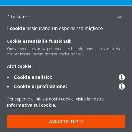
Chi Siamo
I
cookie
assicurano un'esperienza migliore
Soluzioni
Cookie essenziali e funzionali:
Questi sono necessari sia per consentire la navigazione sul nostro sito Web
che per fornire i servizi richiesti ("cookie tecnici").
Contattaci
Altri cookie:
Cookie analitici:
Periodo di supporto definito
Cookie di profilazione:
Politica di segnalazione e divulgazione delle vulnerabilità del
Per saperne di più sui nostri cookie, visita la nostra
Gruppo Daikin Europe
Informativa sui cookie
.
Copyright © Daikin
ACCETTA TUTTI
Cookies Policy
Policy sulla protezione dei dati