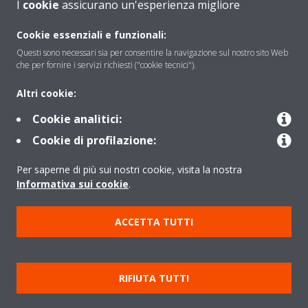
I
cookie
assicurano un'esperienza migliore
Soluzioni
Cookie essenziali e funzionali:
Questi sono necessari sia per consentire la navigazione sul nostro sito Web
che per fornire i servizi richiesti ("cookie tecnici").
Contattaci
Altri cookie:
Cookie analitici:
Periodo di supporto definito
Cookie di profilazione:
Politica di segnalazione e divulgazione delle vulnerabilità del
Per saperne di più sui nostri cookie, visita la nostra
Gruppo Daikin Europe
Informativa sui cookie
.
Copyright © Daikin
ACCETTA TUTTI
Cookies Policy
Policy sulla protezione dei dati
Termini di Garanzia
Regolamenti
Informativa Legale
RIFIUTA TUTTI
Cerca Prodotto
Data Act