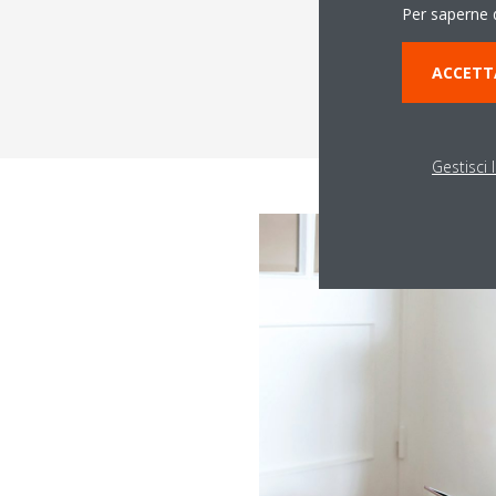
Per saperne d
ACCETT
Gestisci 