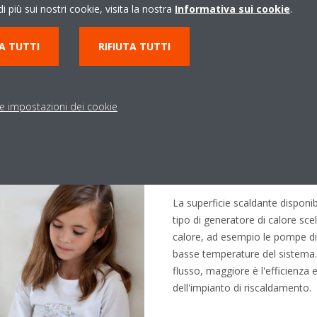
i più sui nostri cookie, visita la nostra
Informativa sui cookie
.
A TUTTI
RIFIUTA TUTTI
le impostazioni dei cookie
Il riscaldament
La superficie scaldante disponibi
tipo di generatore di calore sce
calore, ad esempio le pompe di
basse temperature del sistema.
flusso, maggiore è l'efficienza
dell'impianto di riscaldamento.