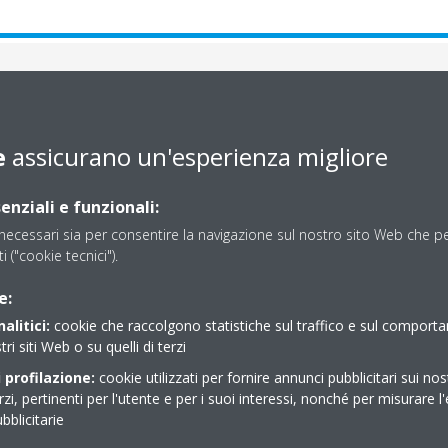
e
assicurano un'esperienza migliore
enziali e funzionali:
ecessari sia per consentire la navigazione sul nostro sito Web che per
ti ("cookie tecnici").
ottopavimento Daikin potrete
e:
 creatività negli ambienti
alitici:
cookie che raccolgono statistiche sul traffico e sul comport
tri siti Web o su quelli di terzi
 profilazione:
cookie utilizzati per fornire annunci pubblicitari sui nos
erzi, pertinenti per l'utente e per i suoi interessi, nonché per misurare l'
blicitarie