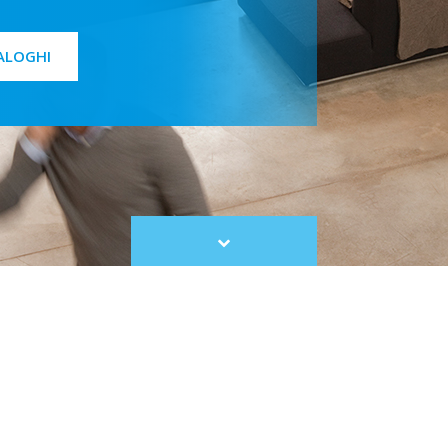
ALOGHI
Scroll
to
content