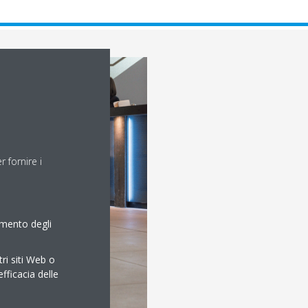
 fornire i
amento degli
tri siti Web o
efficacia delle