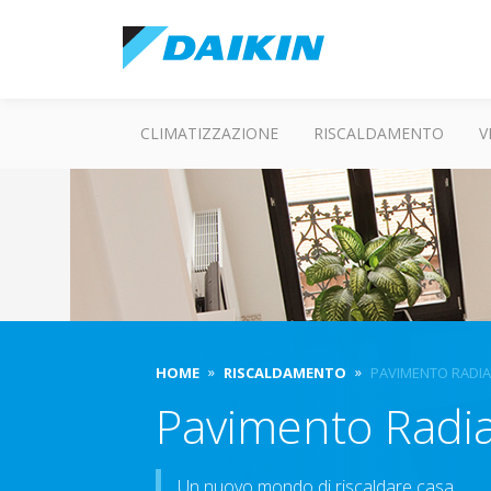
CLIMATIZZAZIONE
RISCALDAMENTO
V
HOME
RISCALDAMENTO
PAVIMENTO RADI
Pavimento Radi
Un nuovo mondo di riscaldare casa