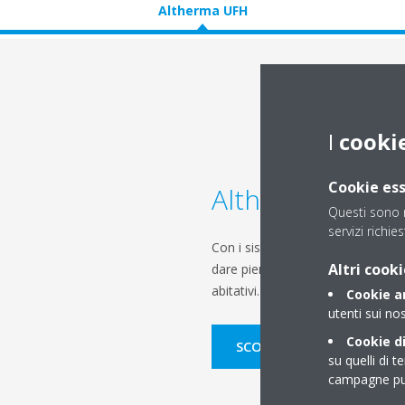
Altherma UFH
I
cooki
Cookie ess
Altherma UFH
Questi sono n
servizi richies
Con i sistemi di riscaldamento s
Altri cooki
dare pienamente sfogo alla vostra
abitativi.
Cookie an
utenti sui nos
Cookie di
SCOPRI DI PIÙ
su quelli di t
campagne pub