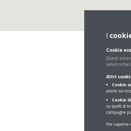
I
cooki
Cookie ess
Questi sono n
servizi richies
Altri cooki
Cookie an
utenti sui nos
Cookie di
su quelli di t
campagne pub
Per saperne d
Via Bologna, 24