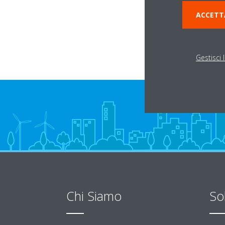
44122 FERRARA
ACCETT
Gestisci 
Chi Siamo
So