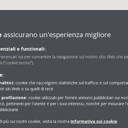
e
assicurano un'esperienza migliore
enziali e funzionali:
ecessari sia per consentire la navigazione sul nostro sito Web che per
ti ("cookie tecnici").
BUSI IMPIANTI S.R.L.
e:
alitici:
cookie che raccolgono statistiche sul traffico e sul comport
tri siti Web o su quelli di terzi
 profilazione:
cookie utilizzati per fornire annunci pubblicitari sui nos
erzi, pertinenti per l'utente e per i suoi interessi, nonché per misurare l'
blicitarie
i più sui nostri cookie, visita la nostra
Informativa sui cookie
.
0532 790749