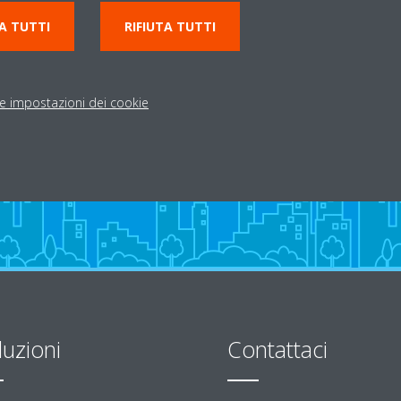
info@daikinferrara.it
A TUTTI
RIFIUTA TUTTI
http://www.daikinferrar
Indicazioni stradali
le impostazioni dei cookie
luzioni
Contattaci