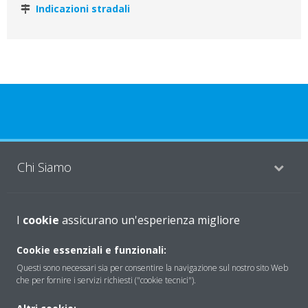
Indicazioni stradali
Chi Siamo
Soluzioni
I
cookie
assicurano un'esperienza migliore
Cookie essenziali e funzionali:
Questi sono necessari sia per consentire la navigazione sul nostro sito Web
Contattaci
che per fornire i servizi richiesti ("cookie tecnici").