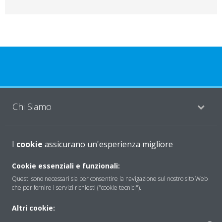
Chi Siamo
Soluzioni
I
cookie
assicurano un'esperienza migliore
Cookie essenziali e funzionali:
Questi sono necessari sia per consentire la navigazione sul nostro sito Web
Contattaci
che per fornire i servizi richiesti ("cookie tecnici").
Altri cookie:
Periodo di supporto definito