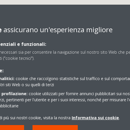
e
assicurano un'esperienza migliore
enziali e funzionali:
ecessari sia per consentire la navigazione sul nostro sito Web che per
AGENZIA CLIMACASA SR
ti ("cookie tecnici").
e:
alitici:
cookie che raccolgono statistiche sul traffico e sul comport
 di Competenza: ENNA - AGRIGENTO - CALTANISSETTA - R
tri siti Web o su quelli di terzi
 profilazione:
cookie utilizzati per fornire annunci pubblicitari sui nos
erzi, pertinenti per l'utente e per i suoi interessi, nonché per misurare l'
blicitarie
i più sui nostri cookie, visita la nostra
Informativa sui cookie
.
ica 2
0922880973
AG)
climacasasrl2019@gmai