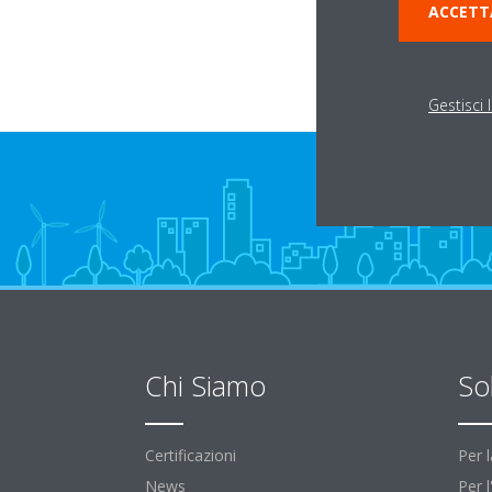
ACCETT
Gestisci 
Chi Siamo
So
Certificazioni
Per 
News
Per 