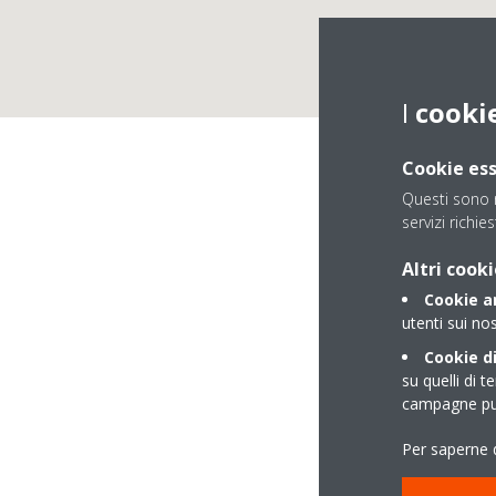
I
cooki
Cookie ess
Questi sono n
servizi richies
Altri cooki
Cookie an
Area
utenti sui nos
Cookie di
su quelli di t
campagne pub
Per saperne d
Corso della Repubbl
92029 RAVANUSA (