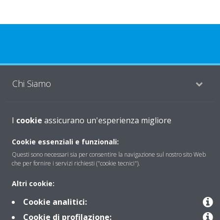
Chi Siamo
Soluzioni
I
cookie
assicurano un'esperienza migliore
Cookie essenziali e funzionali:
Questi sono necessari sia per consentire la navigazione sul nostro sito Web
Contattaci
che per fornire i servizi richiesti ("cookie tecnici").
Altri cookie:
Periodo di supporto definito
Cookie analitici:
Politica di segnalazione e divulgazione delle vulnerabilità del
Cookie di profilazione: