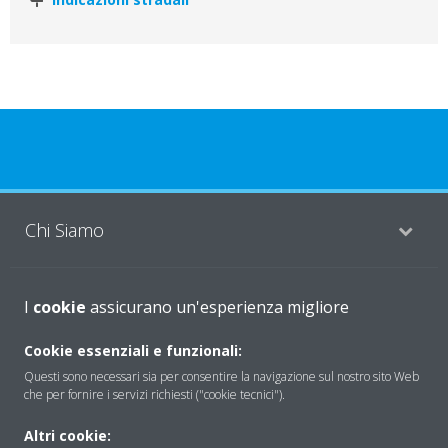
Chi Siamo
Soluzioni
I
cookie
assicurano un'esperienza migliore
Cookie essenziali e funzionali:
Questi sono necessari sia per consentire la navigazione sul nostro sito Web
Contattaci
che per fornire i servizi richiesti ("cookie tecnici").
Altri cookie:
Periodo di supporto definito