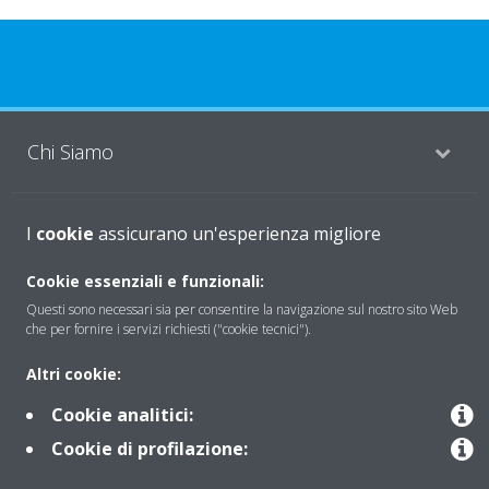
Chi Siamo
Soluzioni
I
cookie
assicurano un'esperienza migliore
Cookie essenziali e funzionali:
Questi sono necessari sia per consentire la navigazione sul nostro sito Web
Contattaci
che per fornire i servizi richiesti ("cookie tecnici").
Altri cookie:
Periodo di supporto definito
Cookie analitici:
Politica di segnalazione e divulgazione delle vulnerabilità del
Cookie di profilazione:
Gruppo Daikin Europe