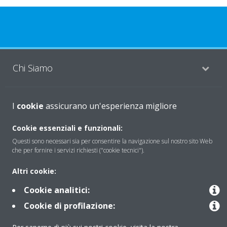
Chi Siamo
Soluzioni
I
cookie
assicurano un'esperienza migliore
Cookie essenziali e funzionali:
Questi sono necessari sia per consentire la navigazione sul nostro sito Web
Contattaci
che per fornire i servizi richiesti ("cookie tecnici").
Altri cookie:
Periodo di supporto definito
Cookie analitici:
Politica di segnalazione e divulgazione delle vulnerabilità del
Cookie di profilazione:
Gruppo Daikin Europe