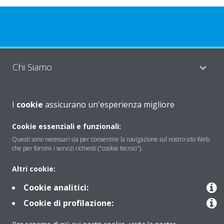
Chi Siamo
Soluzioni
I
cookie
assicurano un'esperienza migliore
Cookie essenziali e funzionali:
Questi sono necessari sia per consentire la navigazione sul nostro sito Web
Contattaci
che per fornire i servizi richiesti ("cookie tecnici").
Altri cookie:
Periodo di supporto definito
Cookie analitici:
Politica di segnalazione e divulgazione delle vulnerabilità del
Cookie di profilazione:
Gruppo Daikin Europe