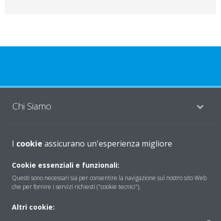
Chi Siamo
Soluzioni
I
cookie
assicurano un'esperienza migliore
Cookie essenziali e funzionali:
Questi sono necessari sia per consentire la navigazione sul nostro sito Web
Contattaci
che per fornire i servizi richiesti ("cookie tecnici").
Altri cookie:
Periodo di supporto definito