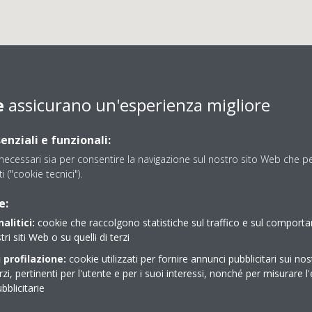
e
assicurano un'esperienza migliore
enziali e funzionali:
ecessari sia per consentire la navigazione sul nostro sito Web che per
ti ("cookie tecnici").
BERTAIOLA IMPIANTI SR
e:
alitici:
cookie che raccolgono statistiche sul traffico e sul comport
tri siti Web o su quelli di terzi
 profilazione:
cookie utilizzati per fornire annunci pubblicitari sui nos
erzi, pertinenti per l'utente e per i suoi interessi, nonché per misurare l'
blicitarie