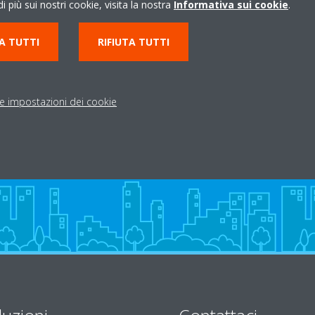
i più sui nostri cookie, visita la nostra
Informativa sui cookie
.
RIS 4/C
0456370824
A TUTTI
RIFIUTA TUTTI
UL MINCIO VR
info@bertaiolaimpianti
http://www.bertaiolaim
Indicazioni stradali
le impostazioni dei cookie