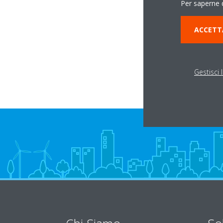
Per saperne d
VIA GALILEO FERRA
ACCETT
37067 VALEGGIO S
Gestisci 