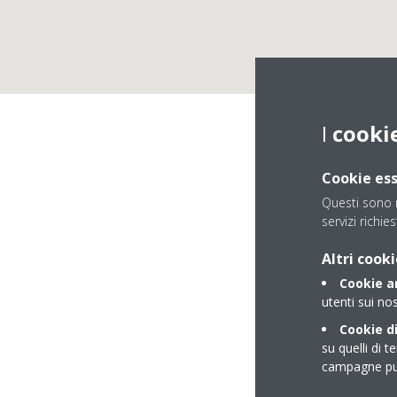
I
cooki
Cookie ess
Questi sono n
servizi richies
Altri cooki
Cookie an
utenti sui nos
Cookie di
su quelli di t
campagne pub