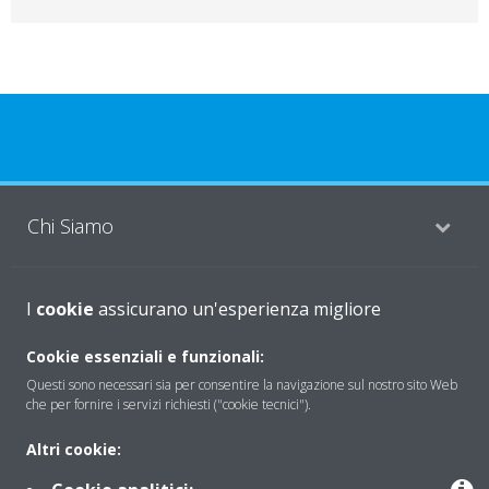
Chi Siamo
Soluzioni
I
cookie
assicurano un'esperienza migliore
Cookie essenziali e funzionali:
Questi sono necessari sia per consentire la navigazione sul nostro sito Web
Contattaci
che per fornire i servizi richiesti ("cookie tecnici").
Altri cookie:
Periodo di supporto definito