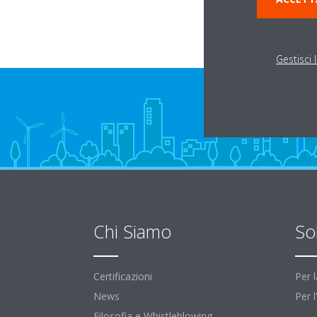
Gestisci 
Chi Siamo
So
Certificazioni
Per 
News
Per 
Filosofia e Whistleblowing