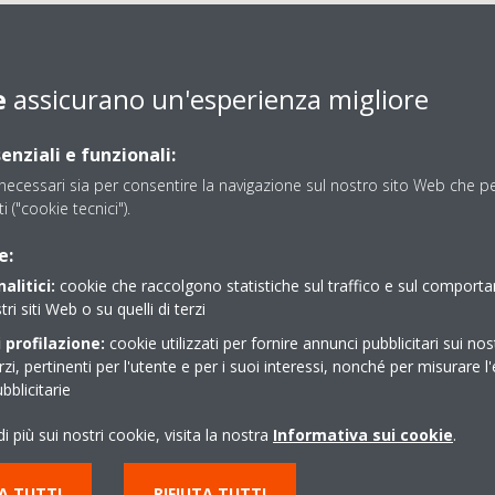
e
assicurano un'esperienza migliore
enziali e funzionali:
ecessari sia per consentire la navigazione sul nostro sito Web che per
BONANNO EMILIO
ti ("cookie tecnici").
e:
alitici:
cookie che raccolgono statistiche sul traffico e sul comport
tri siti Web o su quelli di terzi
 profilazione:
cookie utilizzati per fornire annunci pubblicitari sui nos
erzi, pertinenti per l'utente e per i suoi interessi, nonché per misurare l'
blicitarie
I 20
096686346
i più sui nostri cookie, visita la nostra
Informativa sui cookie
.
MERTINA RC
bonanno.emilio@libero.
Indicazioni stradali
A TUTTI
RIFIUTA TUTTI