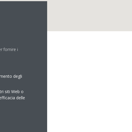
 fornire i
amento degli
tri siti Web o
efficacia delle
it