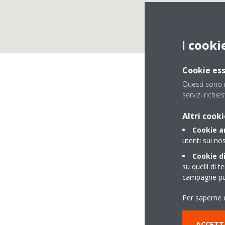
I
cooki
Cookie ess
Questi sono n
servizi richies
Altri cooki
Cookie an
utenti sui nos
Cookie di
su quelli di t
campagne pub
VIA CANDIDO ZERB
Per saperne d
89014 OPPIDO MA
ACCETT