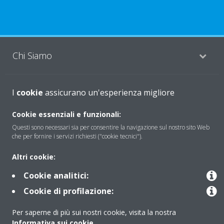
Chi Siamo
I
Soluzioni
cookie
assicurano un'esperienza migliore
Cookie essenziali e funzionali:
Questi sono necessari sia per consentire la navigazione sul nostro sito Web
Contattaci
che per fornire i servizi richiesti ("cookie tecnici").
Altri cookie:
Periodo di supporto definito
Cookie analitici:
Politica di segnalazione e divulgazione delle vulnerabilità del
Cookie di profilazione:
Gruppo Daikin Europe
Per saperne di più sui nostri cookie, visita la nostra
Informativa sui cookie
.