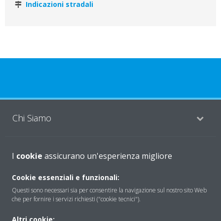
Indicazioni stradali
Chi Siamo
Soluzioni
I
cookie
assicurano un'esperienza migliore
Cookie essenziali e funzionali:
Questi sono necessari sia per consentire la navigazione sul nostro sito Web
Contattaci
che per fornire i servizi richiesti ("cookie tecnici").
Altri cookie: