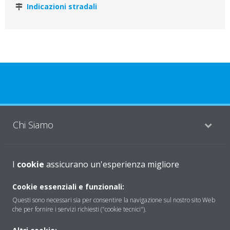
Indicazioni stradali
Chi Siamo
Soluzioni
I
cookie
assicurano un'esperienza migliore
Cookie essenziali e funzionali:
Questi sono necessari sia per consentire la navigazione sul nostro sito Web
Contattaci
che per fornire i servizi richiesti ("cookie tecnici").