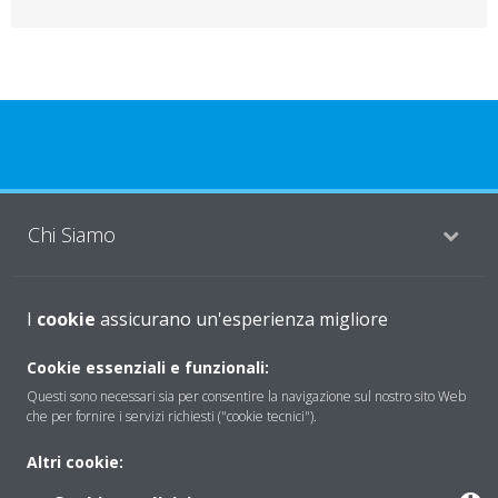
Chi Siamo
Soluzioni
I
cookie
assicurano un'esperienza migliore
Cookie essenziali e funzionali:
Questi sono necessari sia per consentire la navigazione sul nostro sito Web
Contattaci
che per fornire i servizi richiesti ("cookie tecnici").
Altri cookie:
Periodo di supporto definito