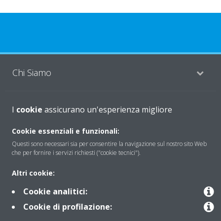
Chi Siamo
Soluzioni
I
cookie
assicurano un'esperienza migliore
Cookie essenziali e funzionali:
Questi sono necessari sia per consentire la navigazione sul nostro sito Web
Contattaci
che per fornire i servizi richiesti ("cookie tecnici").
Altri cookie:
Periodo di supporto definito
Cookie analitici:
Politica di segnalazione e divulgazione delle vulnerabilità del
Cookie di profilazione:
Gruppo Daikin Europe