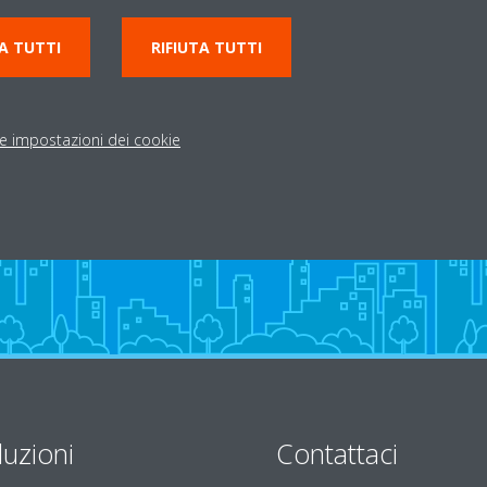
ona artigianale Sant'Angelo
541818112
A TUTTI
RIFIUTA TUTTI
climasystem@climasyst
Indicazioni stradali
le impostazioni dei cookie
luzioni
Contattaci