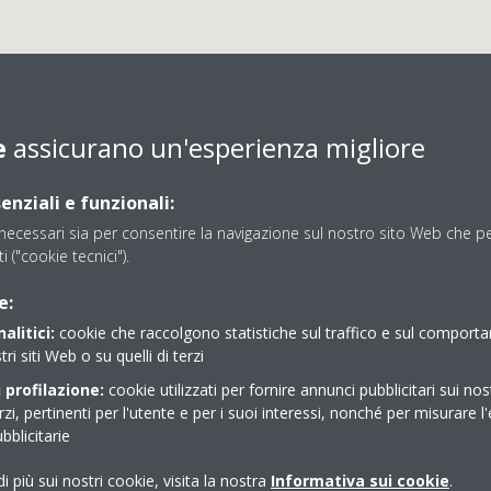
e
assicurano un'esperienza migliore
enziali e funzionali:
ecessari sia per consentire la navigazione sul nostro sito Web che per
ti ("cookie tecnici").
YSTEM MAGNANI IMPIA
e:
alitici:
cookie che raccolgono statistiche sul traffico e sul comport
tri siti Web o su quelli di terzi
 profilazione:
cookie utilizzati per fornire annunci pubblicitari sui nos
erzi, pertinenti per l'utente e per i suoi interessi, nonché per misurare l'
blicitarie
i più sui nostri cookie, visita la nostra
Informativa sui cookie
.