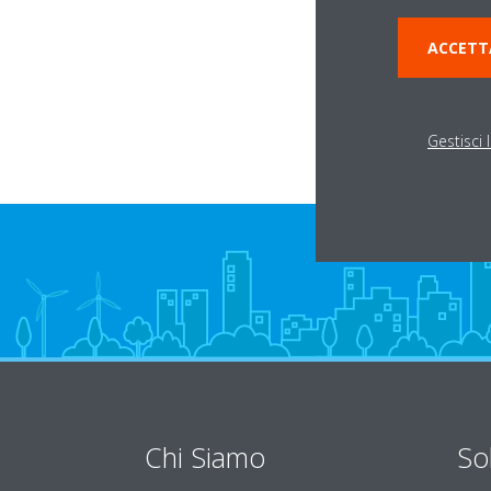
Via del lavoro, 9 Z
47043 GATTEO (FC
ACCETT
Gestisci 
Chi Siamo
So