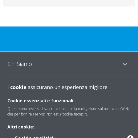
Chi Siamo
Soluzioni
I
cookie
assicurano un'esperienza migliore
Cookie essenziali e funzionali:
Questi sono necessari sia per consentire la navigazione sul nostro sito Web
Contattaci
che per fornire i servizi richiesti ("cookie tecnici").
Altri cookie:
Periodo di supporto definito