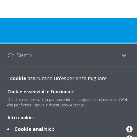
Chi Siamo
Soluzioni
I
cookie
assicurano un'esperienza migliore
Cookie essenziali e funzionali:
Questi sono necessari sia per consentire la navigazione sul nostro sito Web
Contattaci
che per fornire i servizi richiesti ("cookie tecnici").
Altri cookie:
Periodo di supporto definito
Cookie analitici:
Politica di segnalazione e divulgazione delle vulnerabilità del