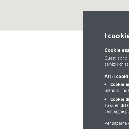
I
cooki
Cookie ess
Questi sono n
servizi richies
Altri cooki
Cookie an
utenti sui nos
Cookie di
su quelli di t
campagne pub
Per saperne d