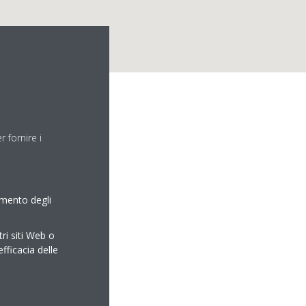
 fornire i
amento degli
tri siti Web o
efficacia delle