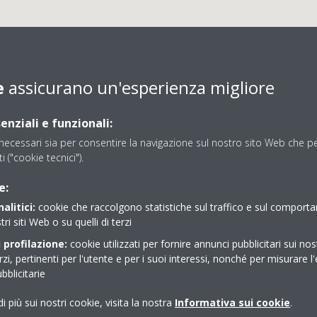
e
assicurano un'esperienza migliore
enziali e funzionali:
ecessari sia per consentire la navigazione sul nostro sito Web che per
ti ("cookie tecnici").
CUNICO IMPIANTI SRL
e:
alitici:
cookie che raccolgono statistiche sul traffico e sul comport
tri siti Web o su quelli di terzi
 profilazione:
cookie utilizzati per fornire annunci pubblicitari sui nos
erzi, pertinenti per l'utente e per i suoi interessi, nonché per misurare l'
blicitarie
i più sui nostri cookie, visita la nostra
Informativa sui cookie
.