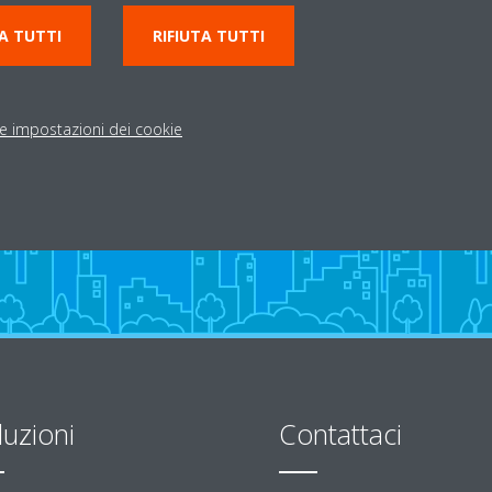
0456101180
A TUTTI
RIFIUTA TUTTI
io
info@cunicoimpianti.it
Indicazioni stradali
le impostazioni dei cookie
luzioni
Contattaci