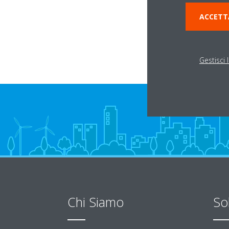
Via Dell'Industria 4
ACCETT
37047 San Bonifac
Gestisci 
Chi Siamo
So