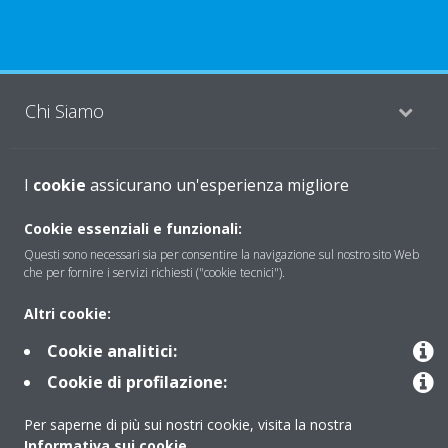
Chi Siamo
I
Soluzioni
cookie
assicurano un'esperienza migliore
Cookie essenziali e funzionali:
Questi sono necessari sia per consentire la navigazione sul nostro sito Web
Contattaci
che per fornire i servizi richiesti ("cookie tecnici").
Altri cookie:
Periodo di supporto definito
Cookie analitici:
Politica di segnalazione e divulgazione delle vulnerabilità del
Cookie di profilazione:
Gruppo Daikin Europe
Per saperne di più sui nostri cookie, visita la nostra
Informativa sui cookie
.