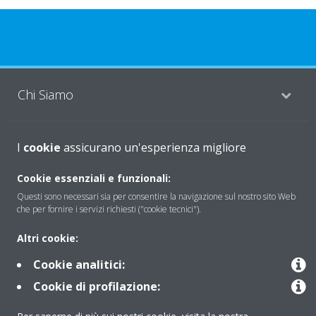
Chi Siamo
Soluzioni
I
cookie
assicurano un'esperienza migliore
Cookie essenziali e funzionali:
Questi sono necessari sia per consentire la navigazione sul nostro sito Web
Contattaci
che per fornire i servizi richiesti ("cookie tecnici").
Altri cookie:
Periodo di supporto definito
Cookie analitici:
Politica di segnalazione e divulgazione delle vulnerabilità del
Cookie di profilazione:
Gruppo Daikin Europe