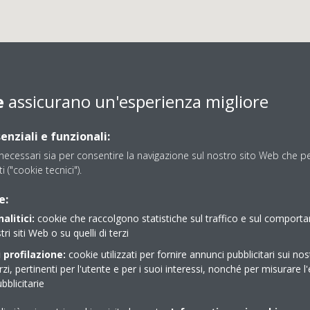
e
assicurano un'esperienza migliore
enziali e funzionali:
ecessari sia per consentire la navigazione sul nostro sito Web che per
ti ("cookie tecnici").
DALLA LIBERA CLIMA SR
e:
alitici:
cookie che raccolgono statistiche sul traffico e sul comport
tri siti Web o su quelli di terzi
Comfort Store con vetrina
 profilazione:
cookie utilizzati per fornire annunci pubblicitari sui nos
erzi, pertinenti per l'utente e per i suoi interessi, nonché per misurare l'
blicitarie