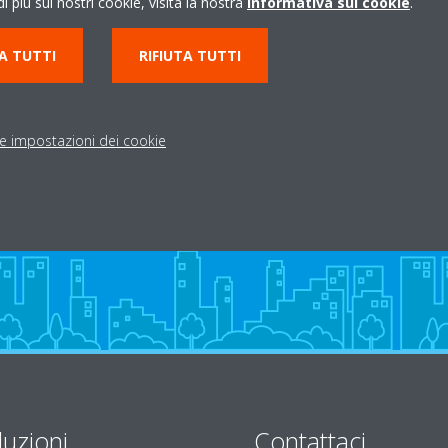
i più sui nostri cookie, visita la nostra
Informativa sui cookie
.
02 99682994
A TUTTI
RIFIUTA TUTTI
MB
dallaliberaclima@gmai
http://www.dallaliberac
Indicazioni stradali
le impostazioni dei cookie
luzioni
Contattaci