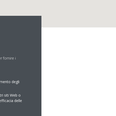
 fornire i
L
amento degli
tri siti Web o
efficacia delle