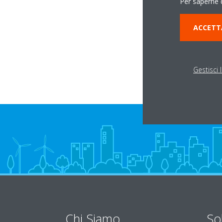
Per saperne d
Via F.lli Cairoli, 2
ACCETT
20812 LIMBIATE 
Gestisci 
Chi Siamo
So