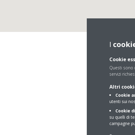
I
cooki
Cookie ess
Questi sono n
servizi richies
Altri cooki
Cookie an
utenti sui nos
Cookie di
su quelli di t
campagne pub