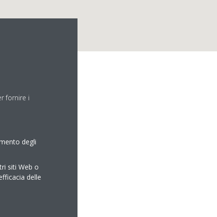
 fornire i
amento degli
tri siti Web o
efficacia delle