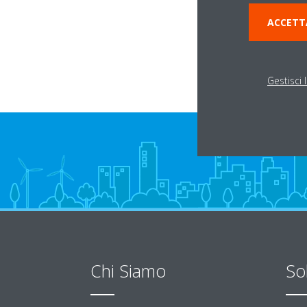
VIA ARTE E MESTIE
ACCETT
86047 SANTA CRO
Gestisci 
Chi Siamo
So