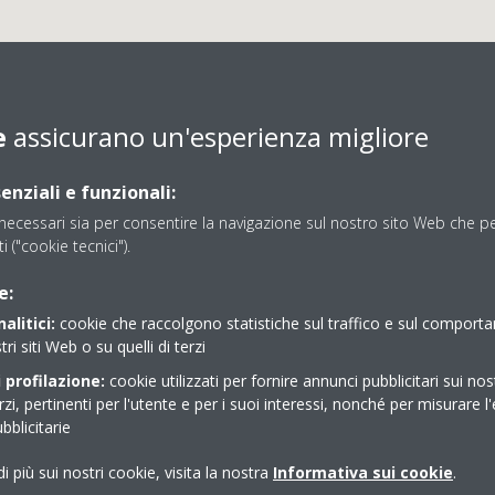
e
assicurano un'esperienza migliore
enziali e funzionali:
ecessari sia per consentire la navigazione sul nostro sito Web che per
ti ("cookie tecnici").
D.F. IMPIANTI SRL
e:
alitici:
cookie che raccolgono statistiche sul traffico e sul comport
tri siti Web o su quelli di terzi
 profilazione:
cookie utilizzati per fornire annunci pubblicitari sui nos
erzi, pertinenti per l'utente e per i suoi interessi, nonché per misurare l'
blicitarie
i più sui nostri cookie, visita la nostra
Informativa sui cookie
.