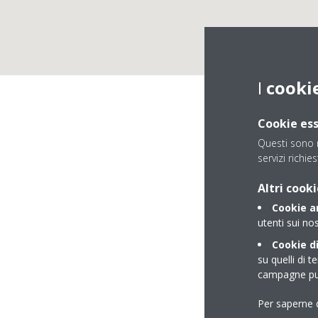
I
cooki
Cookie ess
Questi sono n
servizi richies
Altri cooki
Cookie an
utenti sui nos
Cookie di
su quelli di t
campagne pub
Per saperne d