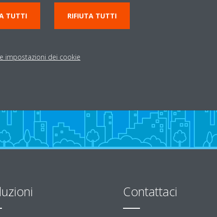
RI 27
0874728658
A TUTTI
RIFIUTA TUTTI
CE DI MAGLIANO
d.f.impiantisrls@tiscali.
Indicazioni stradali
le impostazioni dei cookie
luzioni
Contattaci