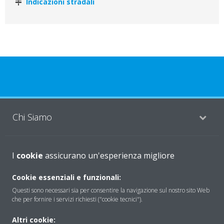
Indicazioni stradali
Chi Siamo
Soluzioni
I
cookie
assicurano un'esperienza migliore
Cookie essenziali e funzionali:
Questi sono necessari sia per consentire la navigazione sul nostro sito Web
Contattaci
che per fornire i servizi richiesti ("cookie tecnici").
Altri cookie:
Periodo di supporto definito