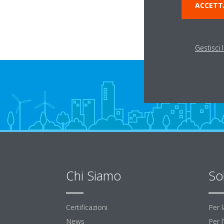
ACCETT
Gestisci 
Chi Siamo
So
Certificazioni
Per 
News
Per 