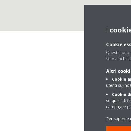
I
cooki
Cookie ess
Questi sono n
ECO
servizi richies
Altri cooki
Cookie an
Are
utenti sui nos
Cookie di
su quelli di t
campagne pub
Per saperne d
Largo Cantelli, 7
28100 NOVARA