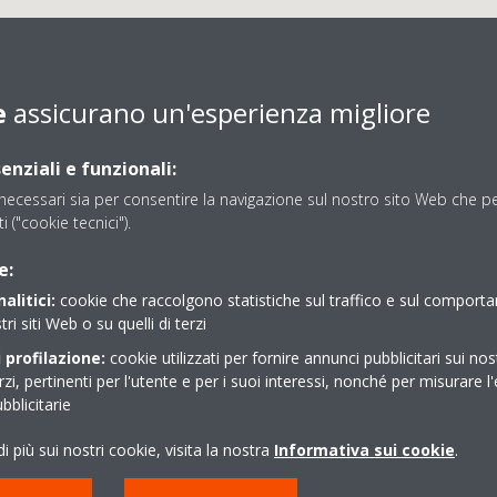
e
assicurano un'esperienza migliore
enziali e funzionali:
ecessari sia per consentire la navigazione sul nostro sito Web che per
CLIMA ENGINEERING S.
ti ("cookie tecnici").
e:
alitici:
cookie che raccolgono statistiche sul traffico e sul comport
a di competenza: BIELLA, NOVARA, VARESE, VERBANIA, VERC
tri siti Web o su quelli di terzi
 profilazione:
cookie utilizzati per fornire annunci pubblicitari sui nos
erzi, pertinenti per l'utente e per i suoi interessi, nonché per misurare l'
blicitarie
i più sui nostri cookie, visita la nostra
Informativa sui cookie
.
0321 499698
info@ecoclima.it