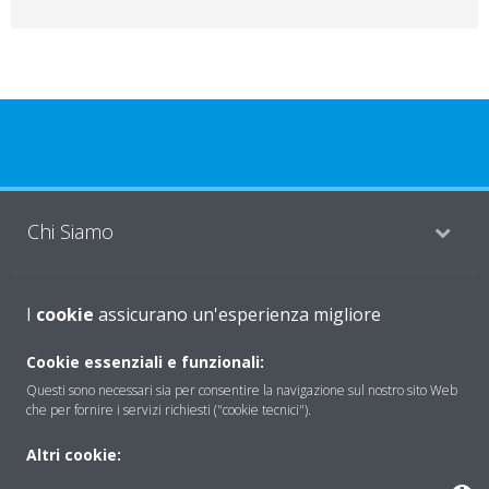
Chi Siamo
Soluzioni
I
cookie
assicurano un'esperienza migliore
Cookie essenziali e funzionali:
Questi sono necessari sia per consentire la navigazione sul nostro sito Web
Contattaci
che per fornire i servizi richiesti ("cookie tecnici").
Altri cookie:
Periodo di supporto definito