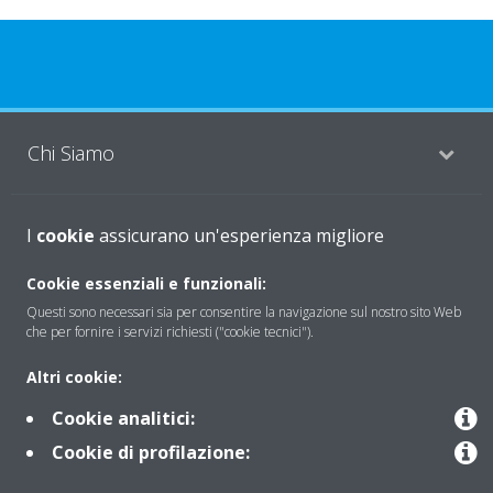
Chi Siamo
Soluzioni
I
cookie
assicurano un'esperienza migliore
Cookie essenziali e funzionali:
Questi sono necessari sia per consentire la navigazione sul nostro sito Web
Contattaci
che per fornire i servizi richiesti ("cookie tecnici").
Altri cookie:
Periodo di supporto definito
Cookie analitici:
Politica di segnalazione e divulgazione delle vulnerabilità del
Cookie di profilazione:
Gruppo Daikin Europe