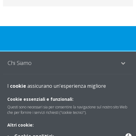
Chi Siamo
Soluzioni
I
cookie
assicurano un'esperienza migliore
Cookie essenziali e funzionali:
Questi sono necessari sia per consentire la navigazione sul nostro sito Web
Contattaci
che per fornire i servizi richiesti ("cookie tecnici").
Altri cookie:
Periodo di supporto definito